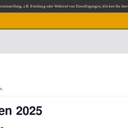
zeinstellung, z.B. Erteilung oder Widerruf von Einwilligungen, klicken Sie hier
n.
fen 2025