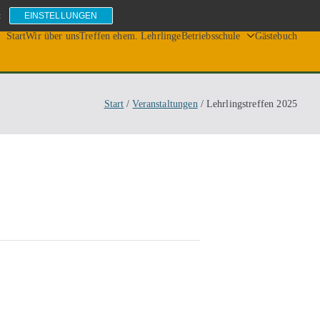
:
EINSTELLUNGEN
Start
Wir über uns
Treffen ehem. Lehrlinge
Betriebsschule
Gästebuch
Start
Veranstaltungen
Lehrlingstreffen 2025