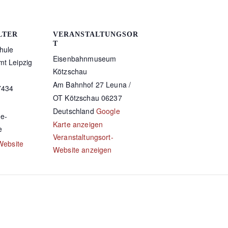
LTER
VERANSTALTUNGSOR
T
hule
Eisenbahnmuseum
t Leipzig
Kötzschau
Am Bahnhof 27
Leuna /
7434
OT Kötzschau
06237
Deutschland
Google
e-
Karte anzeigen
e
Veranstaltungsort-
Website
Website anzeigen