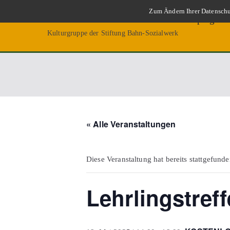
Zum
Zum Ändern Ihrer Datenschut
IG Betriebsschule Reichsbahnamt Leipzig
Inhalt
Kulturgruppe der Stiftung Bahn-Sozialwerk
springen
« Alle Veranstaltungen
Diese Veranstaltung hat bereits stattgefunde
Lehrlingstref