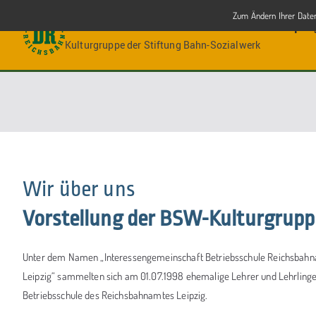
Zum
Zum Ändern Ihrer Datens
IG Betriebsschule Reichsbahnamt Leipzi
Inhalt
Kulturgruppe der Stiftung Bahn-Sozialwerk
springen
Wir über uns
Vorstellung der BSW-Kulturgrupp
Unter dem Namen „Interessengemeinschaft Betriebsschule Reichsbah
Leipzig“ sammelten sich am 01.07.1998 ehemalige Lehrer und Lehrlinge
Betriebsschule des Reichsbahnamtes Leipzig.