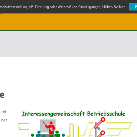
chutzeinstellung, z.B. Erteilung oder Widerruf von Einwilligungen, klicken Sie hier:
g
e
namt
 der