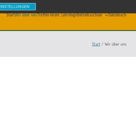
EINSTELLUNGEN
Start
Wir über uns
Treffen ehem. Lehrlinge
Betriebsschule
Gästebuch
Start
Wir über uns